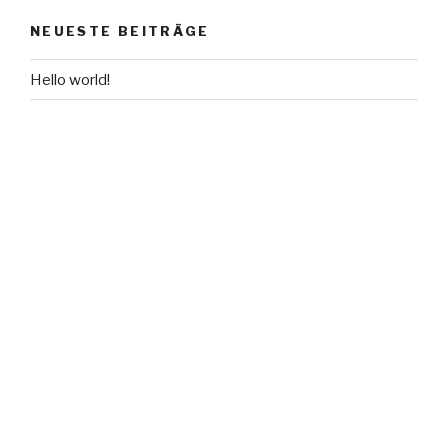
NEUESTE BEITRÄGE
Hello world!
NEUESTE KOMMENTARE
A WordPress Commenter
zu
Hello world!
ARCHIV
Dezember 2016
KATEGORIEN